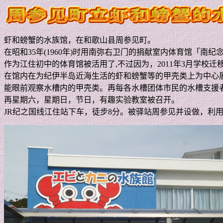
虾和螃蟹的水族馆，在和歌山县周参见町。
在昭和
35
年
(1960
年
)
时用南弥右卫门的捐献室内体育馆「南纪
作为江住初中的体育馆被活用了
,
不过因为，
2011
年
3
月学校迁
在馆内在为纪伊半岛近海生活的虾和螃蟹等的甲壳类上为中心
能眼前观察水槽内的甲壳类。再每各水槽团体市民的水槽支援
再星期六，星期日，节日，有趣实验教室被召开。
JR
纪之国线江住站下车，徒步
8
分。被驿站周参见并设做，利