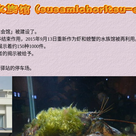
念会馆」被建设了。
移结束作用，
2015
年
9
月
13
日重新作为虾和螃蟹的水族馆被再利用
展示着约
150
种
1000
件。
者的揭示被给予。
用驿站的停车场。