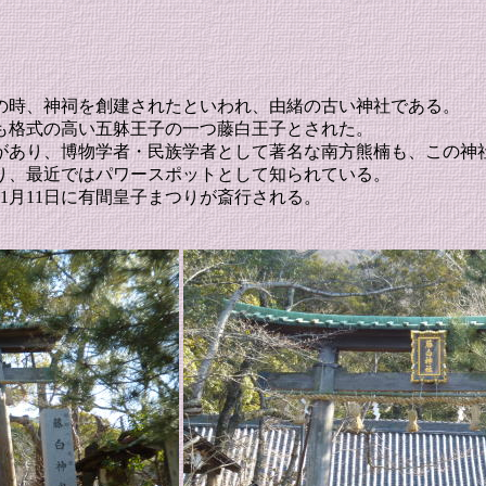
の時、神祠を創建されたといわれ、由緒の古い神社である。
も格式の高い五躰王子の一つ藤白王子とされた。
があり、博物学者・民族学者として著名な南方熊楠も、この神
り、最近ではパワースポットとして知られている。
1月11日に有間皇子まつりが斎行される。