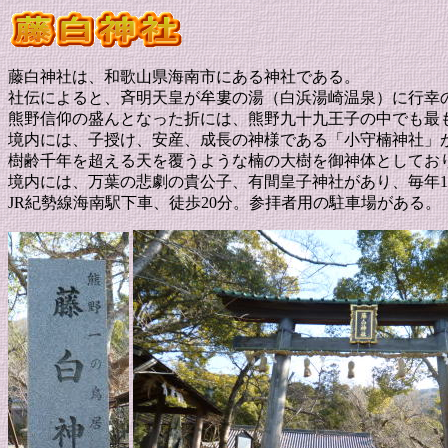
藤白神社は、和歌山県海南市にある神社である。
社伝によると、斉明天皇が牟婁の湯（白浜湯崎温泉）に行幸
熊野信仰の盛んとなった折には、熊野九十九王子の中でも最
境内には、子授け、安産、成長の神様である「小守楠神社」
樹齢千年を超える天を覆うような楠の大樹を御神体としてお
境内には、万葉の悲劇の貴公子、有間皇子神社があり、毎年1
JR紀勢線海南駅下車、徒歩20分。参拝者用の駐車場がある。