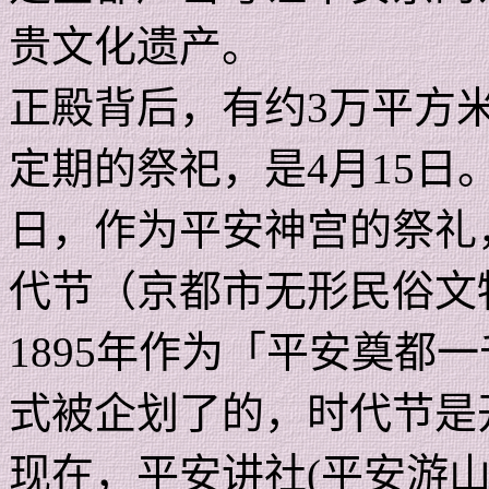
贵文化遗产。
正殿背后，有约
3
万平方
定期的祭祀，是
4
月
15
日
日，作为平安神宫的祭礼
代节（京都市无形民俗文
1895
年作为「平安奠都一
式被企划了的，时代节是
现在，平安讲社
(
平安游