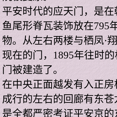
平安时代的应天门，是在
鱼尾形脊瓦装饰放在
795
物。从左右两楼与栖凤·
现在的门，
1895
年往时的
门被建造了。
在中央正面越发有入正房
成行的左右的回廊有东苍
是全都严密考证平安京的