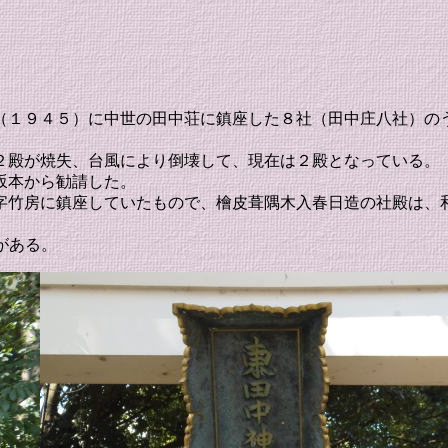
年（１９４５）に中世の田中荘に鎮座した８社（田中庄八社）の
２殿が焼失、台風により倒壊して、現在は２殿となっている。
坂本から勧請した。
字竹房に鎮座していたもので、檜皮葺隅木入春日造の社殿は、
がある。