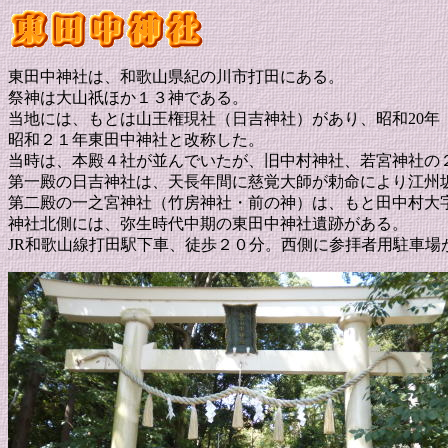
東田中神社は、和歌山県紀の川市打田にある。
祭神は大山祇ほか１３神である。
当地には、もとは山王権現社（日吉神社）があり、昭和20
昭和２１年東田中神社と改称した。
当時は、本殿４社が並んでいたが、旧中村神社、若宮神社の
第一殿の日吉神社は、天長年間に慈覚大師が勅命により江州
第二殿の一之宮神社（竹房神社・前の神）は、もと田中村大
神社北側には、弥生時代中期の東田中神社遺跡がある。
JR和歌山線打田駅下車、徒歩２０分。西側に参拝者用駐車場