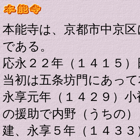
本能寺は、京都市中京区
である。
応永２２年（１４１５）
当初は五条坊門にあって
永享元年（１４２９）小
の援助で内野（うちの）
建、永享５年（１４３３