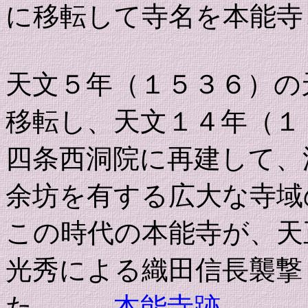
に移転して寺名を本能寺
天文５年（１５３６）の
移転し、天文１４年（１
四条西洞院に再建して、
余坊を有する広大な寺域
この時代の本能寺が、天
光秀による織田信長襲撃
た。→
本能寺跡