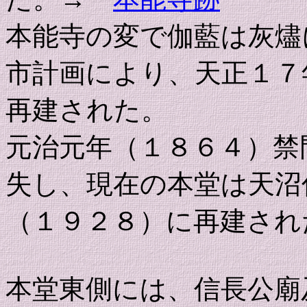
本能寺の変で伽藍は灰燼
市計画により、天正１７
再建された。
元治元年（１８６４）禁
失し、現在の本堂は天沼
（１９２８）に再建され
本堂東側には、信長公廟