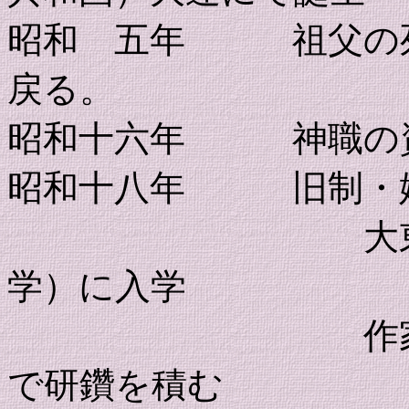
昭和 五年 祖父の死
戻る。
昭和十六年 神職の
昭和十八年 旧制・姫
大東文化学院
学）に入学
作家の正岡容
で研鑽を積む