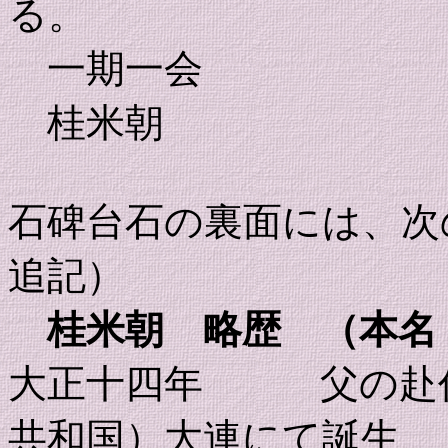
る。
一期一会
桂米朝
石碑台石の裏面には、次
追記）
桂米朝 略歴 （本名
大正十四年 父の赴任
共和国）大連にて誕生