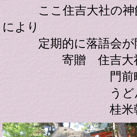
ここ住吉大社の神館
により
定期的に落語会が開
寄贈 住吉大
門前町粉浜
うどんや風
桂米朝門