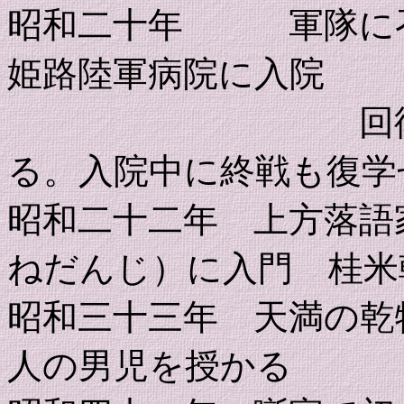
昭和二十年 軍隊に召
姫路陸軍病院に入院
回復後は病室
る。入院中に終戦も復学
昭和二十二年 上方落語
ねだんじ）に入門 桂米
昭和三十三年 天満の乾
人の男児を授かる