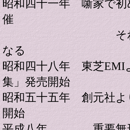
昭和四十一年 噺家で初
催
それ以降 独
なる
昭和四十八年 東芝EM
集」発売開始
昭和五十五年 創元社よ
開始
平成八年 重要無形