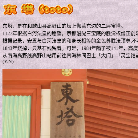
东塔，是在和歌山县高野山的坛上伽蓝东边的二层宝塔。
1127
年根据白河法皇的愿望，京都醍醐三宝院的胜觉权僧正创
根据记录，安置与白河法皇的和身长相等的金色尊胜法顶尊
,
不
1843
年烧掉，只基石残留着。可是，
1984
年隔了被
141
年，高度
从南海高野线高野山站用前往南海林间巴士「大门」「灵宝馆
(Y.N)