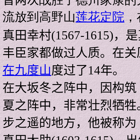
流放到高野山
莲花定院
，
真田幸村
(1567-1615)
，是
丰臣家都做过人质。在关
在九度山
度过了
14
年。
在大坂冬之阵中，因构筑
夏之阵中，非常壮烈牺牲
步之遥的地方，他被称为