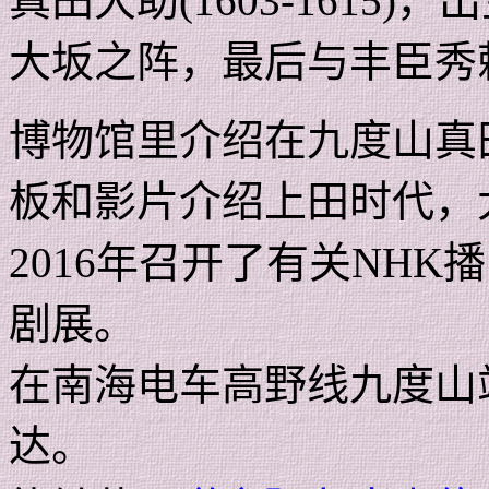
真田大助
(1603-1615)
，出
大坂之阵，最后与丰臣秀
博物馆里介绍在九度山真
板和影片介绍上田时代，
2016
年召开了有关
NHK
播
剧展。
在南海电车高野线九度山
达。