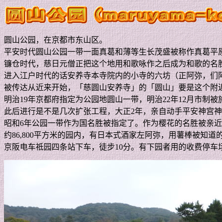
圆山公园，在京都市东山区。
平安时代圆山公园一带一面真葛和薄等生长茂盛被称作真葛平
镰仓时代，慈日元僧正把这个地用和歌咏作之后成为和歌的名
进入江户时代的话安养寺本寺院内的小寺的六坊（正阿弥，们
被传达从近来开始，「慈圆山安养寺」的「圆山」要是这个附
明治
19
年京都府指定为公园地圆山一带，明治
22
年
12
月市制被
此后进行是不是几次扩张工程，大正
2
年，亲自动手平安神宫神
昭和
6
年公园一带作为国名胜被指定了。作为樱花的名胜被亲近
约
86,800
平方米的园内，有日本式酒家左阿弥，用薯棒被知道
京阪电车祗园四条站下车，徒步
10
分。有下园者用的收费停车