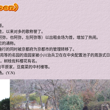
原。
胜，以来对多的歌称誉了。
阿弥，也阿弥，左阿弥等）以出租会场为首，增加了热闹。
近的通称。
施行的同时被京都府为京都市的管理转移了。
苑等的名园的造园家被小川治兵卫在在中央配置池子的周游式日
，树枝佐料樱花有名。
的平原家，豆腐菜的中村楼等。
场。
(Y.N)