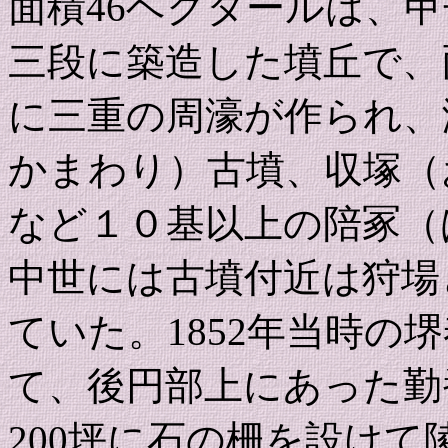
面積46ヘクタールは、甲
三段に築造した墳丘で、
に三重の周濠が作られ、
かまわり）古墳、収塚（
など１０基以上の陪冢（
中世には古墳付近は狩場
ていた。1852年当時の
て、後円部上にあった勤
200坪に石の柵を設け