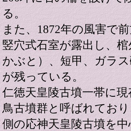
る。
また、1872年の風害で
竪穴式石室が露出し、棺
かぶと）、短甲、ガラス
が残っている。
仁徳天皇陵古墳一帯に現
鳥古墳群と呼ばれており
側の応神天皇陵古墳を中