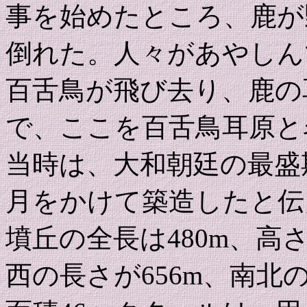
事を始めたところ、鹿が
倒れた。人々があやしん
百舌鳥が飛び去り、鹿の
で、ここを百舌鳥耳原と
当時は、大和朝廷の最盛
月をかけて築造したと伝
墳丘の全長は480m、高
西の長さが656m、南北の