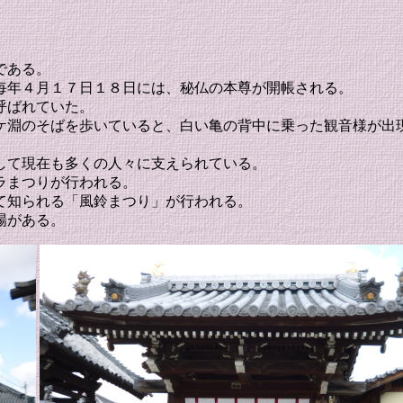
である。
毎年４月１７日１８日には、秘仏の本尊が開帳される。
呼ばれていた。
ケ淵のそばを歩いていると、白い亀の背中に乗った観音様が出
して現在も多くの人々に支えられている。
ラまつりが行われる。
て知られる「風鈴まつり」が行われる。
場がある。