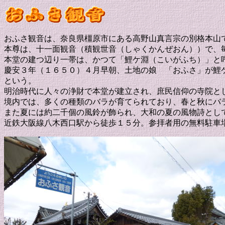
おふさ観音は、奈良県橿原市にある高野山真言宗の別格本山
本尊は、十一面観音（積観世音（しゃくかんぜおん））で、
本堂の建つ辺り一帯は、かつて「鯉ケ淵（こいがふち）」と
慶安３年（１６５０）４月早朝、土地の娘 「おふさ」が鯉
という。
明治時代に人々の浄財で本堂が建立され、庶民信仰の寺院と
境内では、多くの種類のバラが育てられており、春と秋にバ
また夏には約二千個の風鈴が飾られ、大和の夏の風物詩とし
近鉄大阪線八木西口駅から徒歩１５分。参拝者用の無料駐車