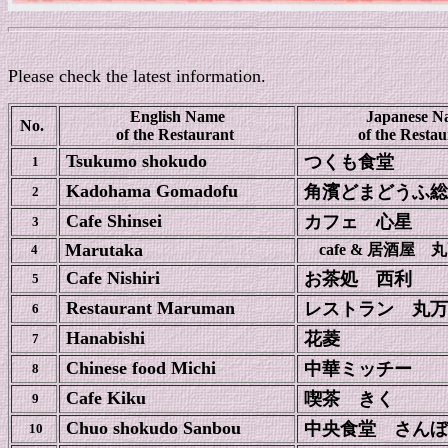
Please check the latest information.
English Name
Japanese N
No.
of the Restaurant
of the Resta
Tsukumo shokudo
つくも食堂
1
Kadohama Gomadofu
角濱どまどうふ総
2
Cafe Shinsei
カフェ 心星
3
Marutaka
cafe &
居酒屋 丸
4
Cafe Nishiri
お茶処 西利
5
Restaurant Maruman
レストラン 丸万
6
Hanabishi
花菱
7
Chinese food Michi
中華ミッチー
8
Cafe Kiku
喫茶 きく
9
Chuo shokudo Sanbou
中央食堂 さんぼ
10