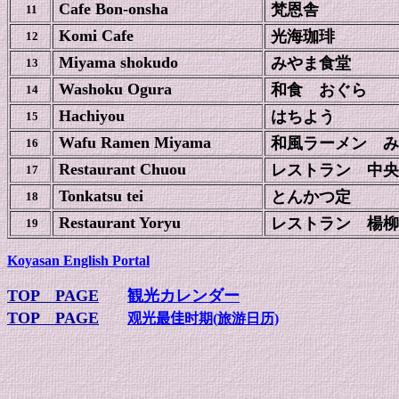
Cafe Bon-onsha
梵恩舎
11
Komi Cafe
光海珈琲
12
Miyama shokudo
みやま食堂
13
Washoku Ogura
和食 おぐら
14
Hachiyou
はちよう
15
Wafu Ramen Miyama
和風ラーメン み
16
Restaurant Chuou
レストラン 中央
17
Tonkatsu tei
とんかつ定
18
Restaurant Yoryu
レストラン 楊柳
19
Koyasan English Portal
TOP PAGE
観光カレンダー
TOP PAGE
观光最佳
时期
(旅游日历)