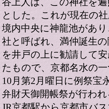
谷上人は、この神社を遍
とした。これが現在の社
境内中央に神龍池があり
社と呼ばれ、満仲誕生の
を井戸の上に勧請して安
たもので、京都名水の一
10月第2月曜日に例祭宝
弁財天御開帳祭が行われ
JR京都駅から京都市バ