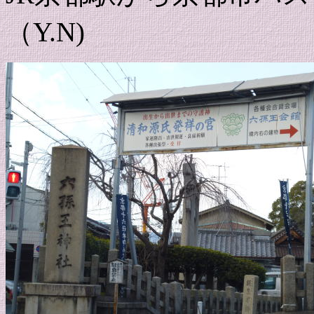
（Y.N)