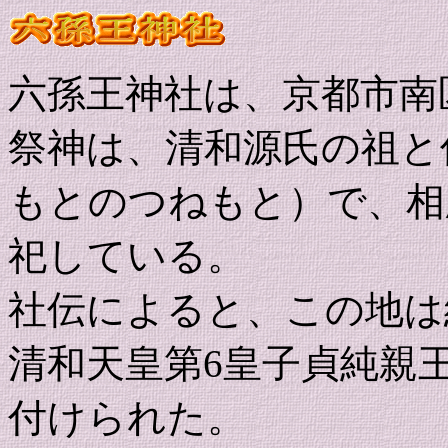
六孫王神社は、京都市南
祭神は、清和源氏の祖と
もとのつねもと）で、相
祀している。
社伝によると、この地は
清和天皇第6皇子貞純親
付けられた。