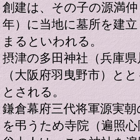
創建は、その子の源満仲（
年）に当地に墓所を建立
まるといわれる。
摂津の多田神社（兵庫県
（大阪府羽曳野市）とと
とされる。
鎌倉幕府三代将軍源実朝
を弔うため寺院（遍照心