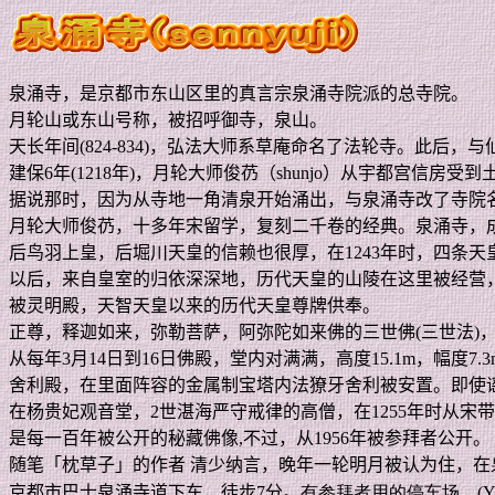
泉涌寺，是京都市东山区里的真言宗泉涌寺院派的总寺院。
月轮山或东山号称，被招呼御寺，泉山。
天长年间
(824-834)
，弘法大师系草庵命名了法轮寺。此后，与
建保
6
年
(1218
年
)
，月轮大师俊芿（
shunjo
）从宇都宫信房受到
据说那时，因为从寺地一角清泉开始涌出，与泉涌寺改了寺院
月轮大师俊芿，十多年宋留学，复刻二千卷的经典。泉涌寺，
后鸟羽上皇，后堀川天皇的信赖也很厚，在
1243
年时，四条天
以后，来自皇室的归依深深地，历代天皇的山陵在这里被经营
被灵明殿，天智天皇以来的历代天皇尊牌供奉。
正尊，释迦如来，弥勒菩萨，阿弥陀如来佛的三世佛
(
三世法
)
从每年
3
月
14
日到
16
日佛殿，堂内对满满，高度
15.1m
，幅度
7.3
舍利殿，在里面阵容的金属制宝塔内法獠牙舍利被安置。即使
在杨贵妃观音堂，
2
世湛海严守戒律的高僧，在
1255
年时从宋带
是每一百年被公开的秘藏佛像
,
不过，从
1956
年被参拜者公开。
随笔「枕草子」的作者 清少纳言，晚年一轮明月被认为住，在
京都市巴士泉涌寺道下车，徒步
7
分。
有参拜者用的停车场。
(Y