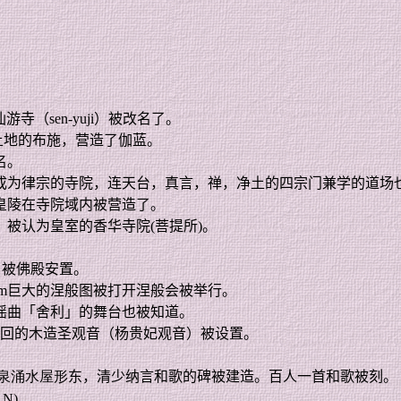
仙游寺（
sen-yuji
）被改名了。
土地的布施，营造了伽蓝。
名。
成为律宗的寺院，连天台，真言，禅，净土的四宗门兼学的道场
皇陵在寺院域内被营造了。
，被认为皇室的香华寺院
(
菩提所
)
。
，被佛殿安置。
m
巨大的涅般图被打开涅般会被举行。
谣曲「舍利」的舞台也被知道。
回的木造圣观音（杨贵妃观音）被设置。
泉涌水屋形
东，清少纳言和歌的碑被建造。百人一首和歌被刻。
.N)