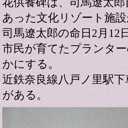
花供養碑は、司馬遼太郎
あった文化リゾート施設
司馬遼太郎の命日2月1
市民が育てたプランター
かにする。
近鉄奈良線八戸ノ里駅下
がある。