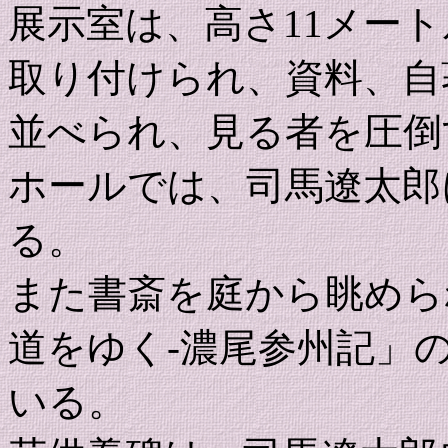
展示室は、高さ11メー
取り付けられ、資料、自
並べられ、見る者を圧倒
ホールでは、司馬遼太郎
る。
また書斎を庭から眺めら
道をゆく-濃尾参州記」
いる。