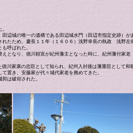
た。
、田辺城の唯一の遺構である田辺城水門（田辺市指定史跡）が
されたため、慶長１１年（１６０６）浅野幸長の執政 浅野左
とも呼ばれた。
替えとなり、徳川頼宣が紀州藩主となった時に、紀州藩付家老
績を挙げた徳川家康の忠臣として知られ、紀州入封後は藩重臣として
して置き、安藤家が代々城代家老を務めてきた。
城郭は破却された。