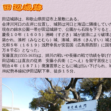
田辺城跡は、和歌山県田辺市上屋敷にある。
会津川河口の左岸に位置し、城郭は河口と海辺に隣接してい
現在の錦水公園一帯が田辺城跡で、公園から石段を下りると
慶長１０年（１６０５）洲崎（すざき）城が波浪により破壊
築かれ、湊村（みなとむら）城、湊城、錦水（きんすい）城
元和５年（１６１９）浅野幸長が安芸国（広島県西部）に国
万８千石）となった。
安藤直次(1555-1635)は、姉川の戦いや長篠の戦で功
田辺城には直次の従弟 安藤小兵衛（こへえ）を留守居役と
明治４年（１８７１）廃藩置県とともに城は払い下げられ、
JR紀勢本線紀伊田辺駅下車、徒歩１５分。