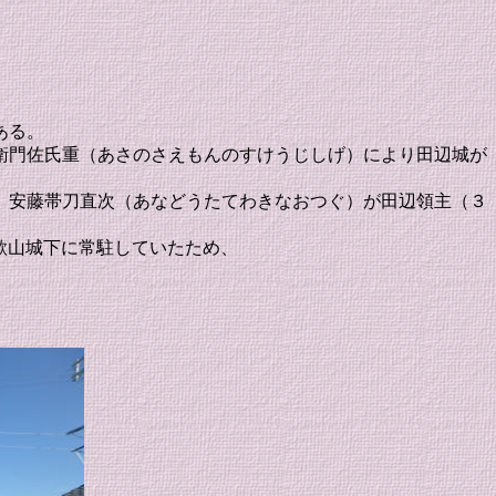
ある。
衛門佐氏重（あさのさえもんのすけうじしげ）により田辺城が
 安藤帯刀直次（あなどうたてわきなおつぐ）が田辺領主（３
和歌山城下に常駐していたため、