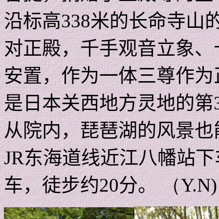
沿标高
338
米的长命寺山
对正殿，千手观音立象、
安置，作为一体三尊作为
是日本关西地方灵地的第
从院内，琵琶湖的风景也
JR
东海道线近江八幡站下
车，徒步约
20
分。
（Y.N)