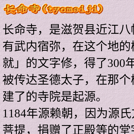
长命寺，是滋贺县近江八
有武内宿弥，在这个地的
就」的文字修，得了
300
被传达圣德太子，在那个
建了的寺院是起源。
1184
年源赖朝，因为源氏
菩提，捐赠了正殿等的堂