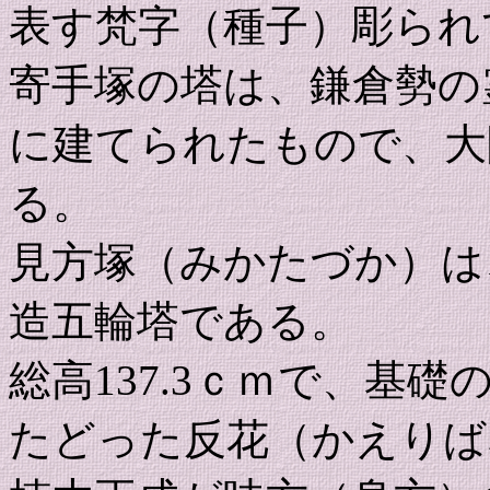
表す梵字（種子）彫られ
寄手塚の塔は、鎌倉勢の
に建てられたもので、大
る。
見方塚（みかたづか）は
造五輪塔である。
総高137.3ｃｍで、基
たどった反花（かえりば