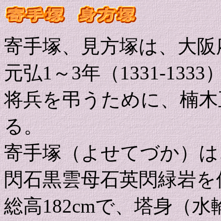
寄手塚、見方塚は、大阪
元弘1～3年（1331-1
将兵を弔うために、楠木
る。
寄手塚（よせてづか）は
閃石黒雲母石英閃緑岩を
総高182cmで、塔身（