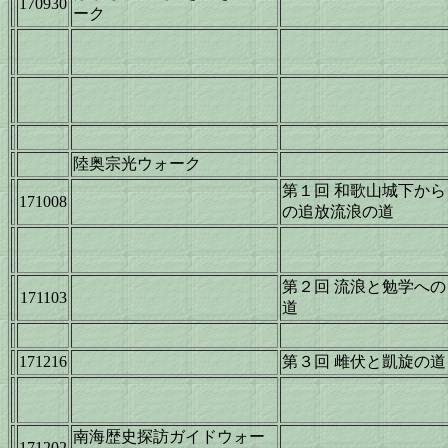
170930
ーク
陸奥宗光ウォーク
第１回 和歌山城下から
171008
の追放流浪の道
第２回 流浪と勉学への
171103
道
171216
第３回 雌伏と凱旋の道
南海歴史探訪ガイドウォー
171202