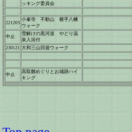
ッキング委員会
小峯寺 不動山 横手八幡
221203
ウォーク
雪解けの黒河道 やどり温
中止
泉入浴付
230121
大和三山回遊ウォーク
高取雛めぐりとお城跡ハイ
中止
キング
Top page