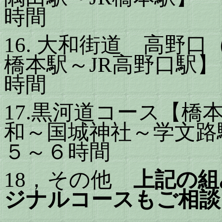
時間
16.
大和街道 高野口
橋本駅～
JR
高野口駅
時間
17.
黒河道コース
【橋
和～国城神社～学文路
５～６時間
18
，その他
上記の組
ジナルコースもご相談