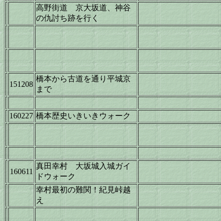
高野街道 京大坂道、神谷
の仇討ち跡を行く
橋本から古道を通り平城京
151208
まで
160227
橋本歴史いきいきウォーク
真田幸村 大坂城入城ガイ
160611
ドウォーク
幸村最初の難関！紀見峠越
え