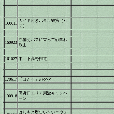
ガイド付きホタル観賞（６
160611
回）
赤備えバスに乗って戦国和
160923
歌山
161027
中 下高野街道
170617
「ほたる」の夕べ
高野口エリア周遊キャンペ
190918
ーン
はしもと歴史いきいきウォ