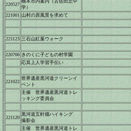
橋本市内案内（古佐田丘中
220527
学）
221001
山村の原風景を求めて
221123
三石山紅葉ウォーク
220706
きのくに子どもの村学園
応其上人学習手伝い
世界遺産黒河道クリーンイ
221022
ベント
主催 世界遺産黒河道トレ
ッキング委員会
黒河道五軒畑ハイキング
221120
撮影会
主催 世界遺産黒河道トレ