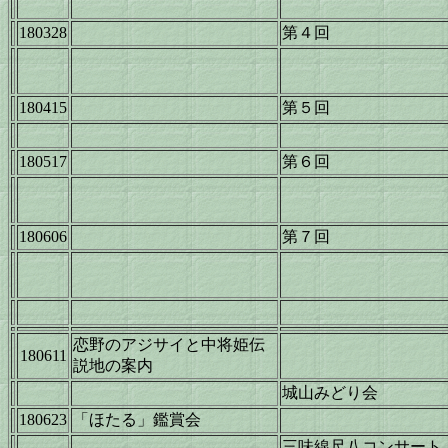
180328
第４回
180415
第５回
180517
第６回
180606
第７回
恋野のアジサイと中将姫伝
180611
説地の案内
城山みどり会
180623
「ほたる」鑑賞会
三味線尺八コンサー