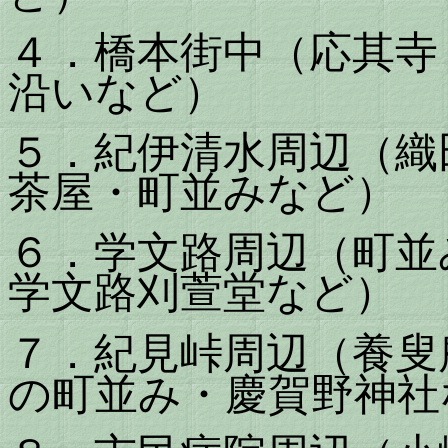
４．橋本街中（応其寺
沿いなど）
５．紀伊清水周辺（織
茶屋・町並みなど）
６．学文路周辺（町並
学文路刈萱堂など）
７．紀見峠周辺（養叟
の町並み・慶賀野神社