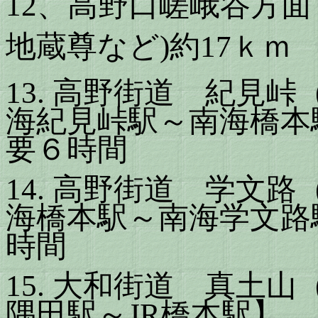
12
、高野口嵯峨谷方面
地蔵尊など
)
約
17
ｋ
13.
高野街道 紀見峠
海紀見峠駅～南海橋本
要６時間
14.
高野街道 学文路
海橋本駅～南海学文路
時間
15.
大和街道 真土山
隅田駅～
JR
橋本駅