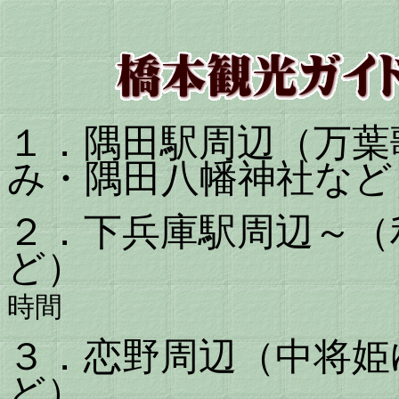
１．隅田駅周辺（万葉
み・隅田八幡神社など
２．下兵庫駅周辺～（
ど
時間
３．恋野周辺（中将姫
ど）