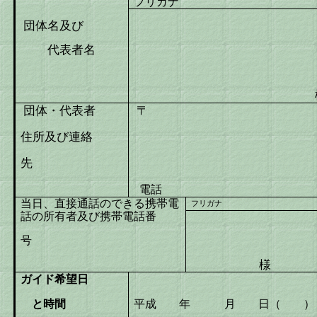
フリガナ
団体名及び
代表者名
団体・代表者
〒
住所及び連絡
先
電話 Ｆ
当日、直接通話のできる携帯電
フリガナ
話の所有者及び携帯電話番
号
様
ガイド希望日
と時間
平成 年 月 日（ ）