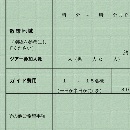
時 分 ～ 時 分
まで
散
策
地
域
（別紙を参考にし
てください）
約
人
男 人
女 人
ツアー参加人数
（
）
ガ
イ
ド費用
１ ～ １５名様
３０
（一日か半日かに○を）
その他ご希望事項