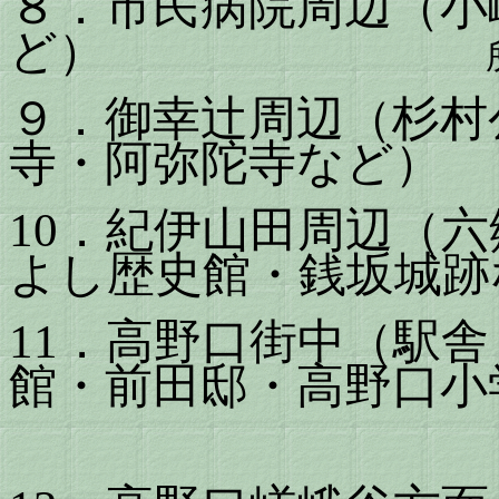
８．市民病院周辺（小
ど）
９．御幸辻周辺（杉村
寺・阿弥陀寺など）
10
．紀伊山田周辺（六
よし歴史館・銭坂城跡
11
．高野口街中（駅舎
館・前田邸・高野口小