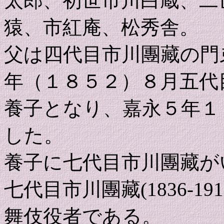
太郎、初世市川白蔵、二
猿、市紅庵、松秀舎。
父は四代目市川團藏の門
年（１８５２）８月五代
養子となり、嘉永５年１
した。
養子に七代目市川團藏が
七代目市川團藏(1836-
舞伎役者である。