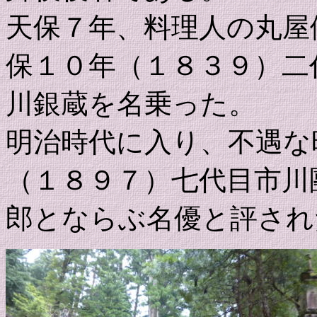
天保７年、料理人の丸屋
保１０年（１８３９）二
川銀蔵を名乗った。
明治時代に入り、不遇な
（１８９７）七代目市川
郎とならぶ名優と評され