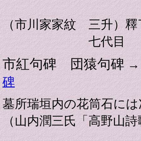
釋尼
（市川家家紋 三升）釋
七代目 釋
市紅句碑 団猿句碑
碑
墓所瑞垣内の花筒石には
（山内潤三氏「高野山詩