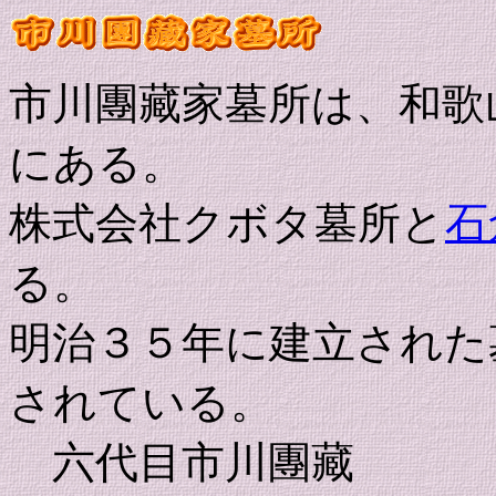
市川團藏家墓所は、和歌
にある。
株式会社クボタ墓所と
石
る。
明治３５年に建立された
されている。
六代目市川團藏