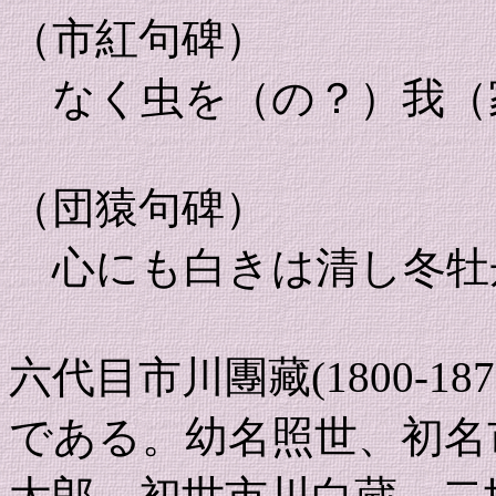
（市紅句碑）
なく虫を（の？）我（
（団猿句碑）
心にも白きは清し冬牡
六代目市川團藏(1800-1
である。幼名照世、初名