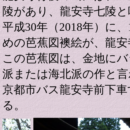
陵があり、龍安寺七陵と
平成30年（2018年）に
めの芭蕉図襖絵が、龍安
この芭蕉図は、金地にバ
派または海北派の作と言
京都市バス龍安寺前下車
る。