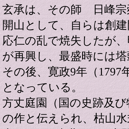
玄承は、その師 日峰宗
開山として、自らは創建
応仁の乱で焼失したが、明
が再興し、最盛時には塔
その後、寛政9年（179
となっている。
方丈庭園（国の史跡及び
の作と伝えられ、枯山水