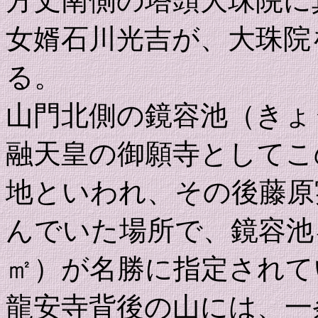
方丈南側の塔頭大珠院に
女婿石川光吉が、大珠院
る。
山門北側の鏡容池（きょ
融天皇の御願寺としてこ
地といわれ、その後藤原
んでいた場所で、鏡容池を
㎡）が名勝に指定されて
龍安寺背後の山には、一