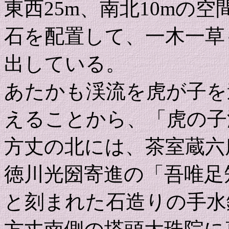
東西25m、南北10mの
石を配置して、一木一草
出している。
あたかも渓流を虎が子を
えることから、「虎の子
方丈の北には、茶室蔵六
徳川光圀寄進の「吾唯足
と刻まれた石造りの手水