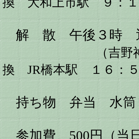
換 大和上市駅 ９：１
解 散 午後３時 
（吉野
換
JR橋本駅 １６：
持ち物 弁当 水筒
参加費 500円（当