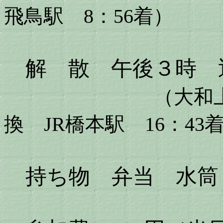
飛鳥駅 8：56着）
解 散 午後３時 
（大和
換
JR橋本駅 16：43
持ち物 弁当 水筒