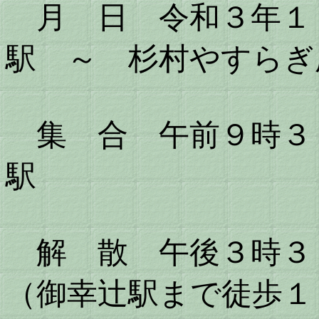
月 日 令和３年１
駅 ～ 杉村やすらぎ
集 合 午前９時３
駅
解 散 午後３時３
（御幸辻駅まで徒歩１