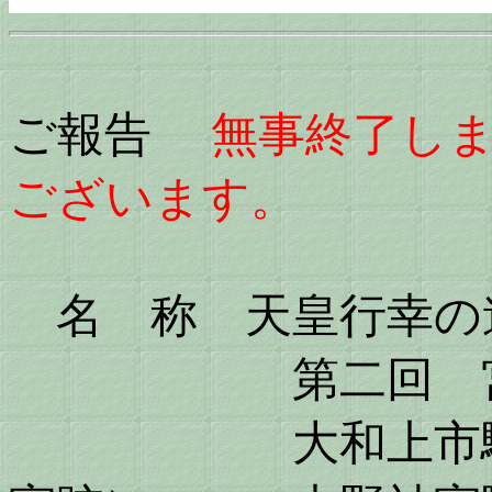
ご報告
無事終了し
ございます。
名 称 天皇行幸の
第二回 宮滝 
大和上市駅 ～