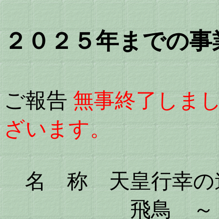
２０２５年までの事
ご報告
無事終了しま
ざいます。
名 称 天皇行幸の
飛鳥 ～ 芋峠