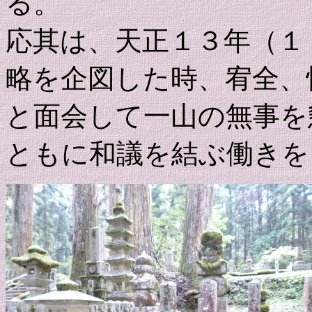
る。
応其は、天正１３年（１
略を企図した時、宥全、
と面会して一山の無事を
ともに和議を結ぶ働きを