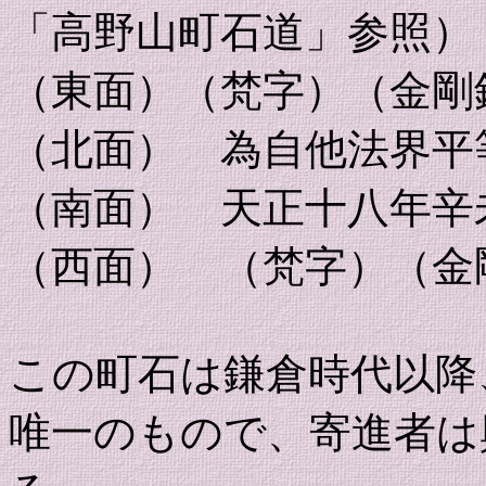
「高野山町石道」参照）
（東面）（梵字）（金剛
（北面） 為自他法界平
（南面） 天正十八年辛
（西面） （梵字）（金
この町石は鎌倉時代以降
唯一のもので、寄進者は