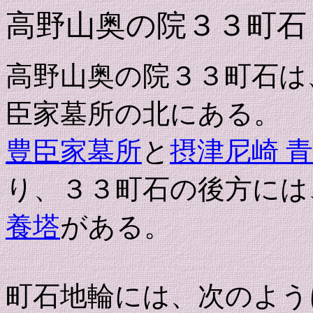
高野山奥の院３３町石
高野山奥の院３３町石は
臣家墓所の北にある。
豊臣家墓所
と
摂津尼崎 
り、３３町石の後方には
養塔
がある。
町石地輪には、次のよう