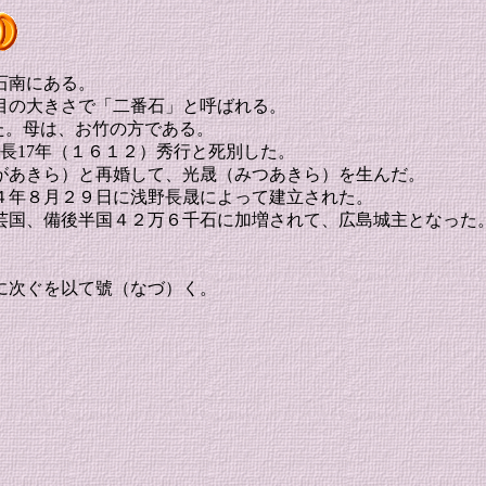
石南にある。
目の大きさで「二番石」と呼ばれる。
れた。母は、お竹の方である。
長17年（１６１２）秀行と死別した。
があきら）と再婚して、光晟（みつあきら）を生んだ。
４年８月２９日に浅野長晟によって建立された。
芸国、備後半国４２万６千石に加増されて、広島城主となった
に次ぐを以て號（なづ）く。