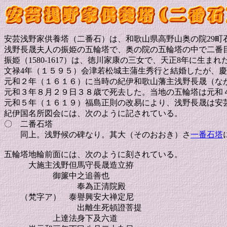
安芸浅野家供養塔（二番石）は、和歌山県高野山奥の院29町
浅野長晟夫人の振姫の五輪塔で、奥の院の五輪塔の中で二番
振姫（1580-1617）は、徳川家康の三女で、天正8年に生ま
文禄4年（１５９５）会津若松城主蒲生秀行と結婚したが、慶
元和２年（１６１６）に当時の紀伊和歌山藩主浅野長晟（な
元和３年８月２９日３８歳で死去した。当地の五輪塔は元和
元和５年（１６１９）福島正則の改易により、浅野長晟は安
紀伊国名所図会には、次のように記されている。
〇 二番石塔
同上。浅野候の碑なり。其大（そのおおき）さ
一番石塔
五輪塔地輪前面には、次のように刻されている。
大施主浅野但馬守長晟造立拵
御簾中之追善也
奉為正清院殿
（梵字ア） 泰譽興安大禅定尼
出離生死頓證菩提
上達法身下及六道