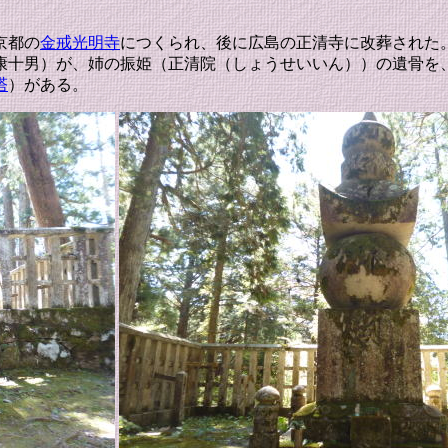
京都の
金戒光明寺
につくられ、後に広島の正清寺に改葬され
康十男）が、姉の振姫（正清院（しょうせいいん））の遺骨を
塔
）がある。