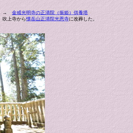
た。→
金戒光明寺の正清院（振姫）供養塔
、吹上寺から
懐岳山正清院光恩寺
に改葬した。