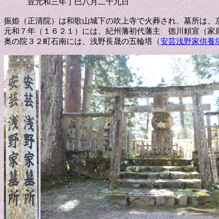
豈元和三年丁巳八月二十九日
振姫（正清院）は和歌山城下の吹上寺で火葬され、墓所は、
元和７年（１６２１）には、紀州藩初代藩主 徳川頼宣（家
奥の院３２町石南には、浅野長晟の五輪塔（
安芸浅野家供養