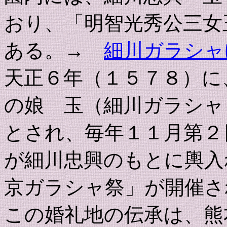
おり、「明智光秀公三女
ある。→
細川ガラシャ
天正６年（１５７８）に
の娘 玉（細川ガラシャ
とされ、毎年１１月第２
が細川忠興のもとに輿入
京ガラシャ祭」が開催さ
この婚礼地の伝承は、熊