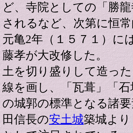
ど、寺院としての「勝龍
されるなど、次第に恒常
元亀2年（１５７１）に
藤孝が大改修した。
土を切り盛りして造った
線を画し、「瓦葺」「石
の城郭の標準となる諸要
田信長の
安土城
築城より