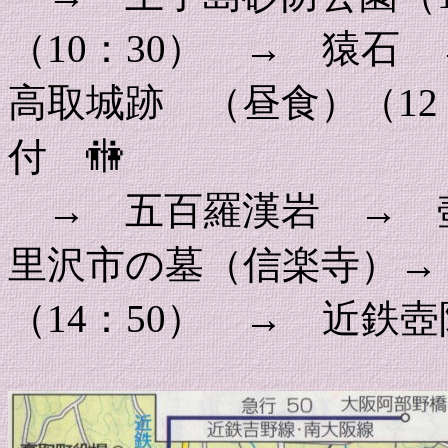
（10：30） → 猿石
高取城跡 （昼食）（12
付 🚻
→ 五百羅漢岩 → 壺
里沢市の墓（信楽寺）→
（14：50） → 近鉄壺