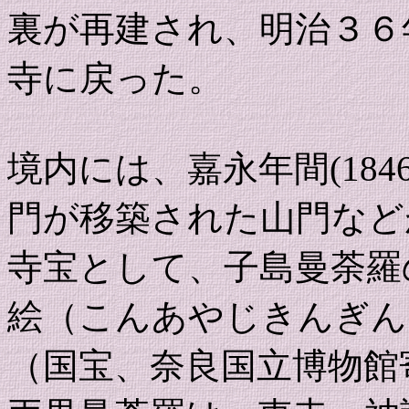
裏が再建され、明治３６
寺に戻った。
境内には、嘉永年間(1846
門が移築された山門など
寺宝として、子島曼荼羅
絵（こんあやじきんぎん
（国宝、奈良国立博物館