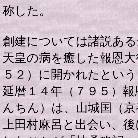
称した。
創建については諸説ある
天皇の病を癒した報恩大
５２）に開かれたという
延暦１４年（７９５）報
んちん）は、山城国（京
上田村麻呂と出会い、後