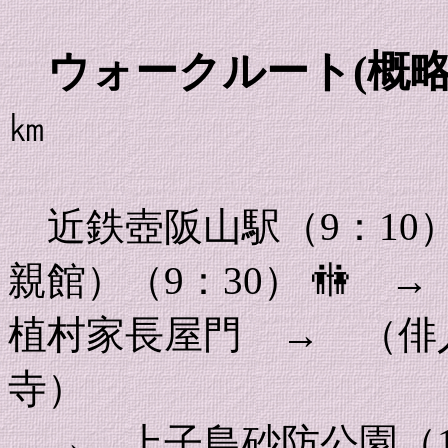
ウォークルート(概略
㎞
近鉄壺阪山駅（9：10
親館）（9：30） 🚻
植村家長屋門 → （俳
寺）
→ 上子島砂防公園（1