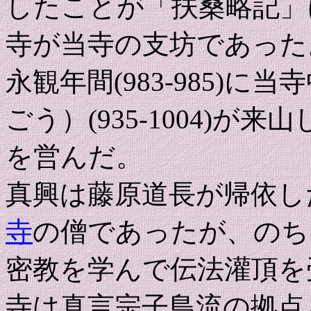
したことが「扶桑略記」
寺が当寺の支坊であった
永観年間(983-985)
ごう）(935-1004)
を営んだ。
真興は藤原道長が帰依し
寺
の僧であったが、のち
密教を学んで伝法灌頂を
寺は真言宗子島流の拠点