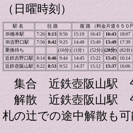
（日曜時刻）
駅 名
往 路
復 路 （料金片道６５０
JR橋本駅
7:26
8:13
8:56
15:19
16:43
16:43
18:07
JR吉野口駅
7:56
8:42
9:25
14:49
15:49
15:49
17:39
乗換待ち
(16分)
(1分）
(52分)
(28分)
(82分)
近鉄吉野口駅
8:14
8:46
9:44
14:45
15:22
15:45
16:14
近鉄壺阪山駅
8:22
8:53
9:52
14:37
15:12
15:37
16:06
集合 近鉄壺阪山駅 
解散 近鉄壺阪山駅 
札の辻での途中解散も可