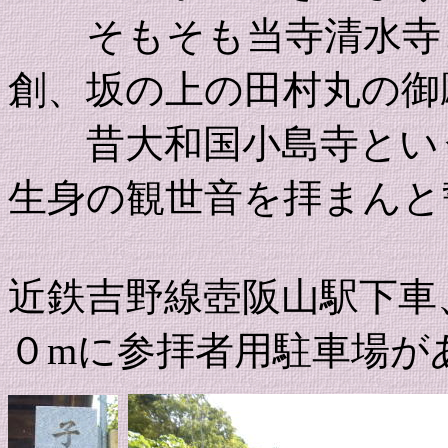
そもそも当寺清水寺と
創、坂の上の田村丸の御
昔大和国小島寺という
生身の観世音を拝まんと
近鉄吉野線壺阪山駅下車
０mに参拝者用駐車場が