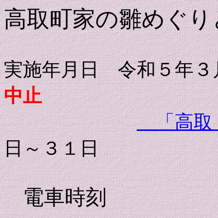
高取町家の雛めぐり
実施年月日 令和５年
中止
「高取
日～３１日
電車時刻