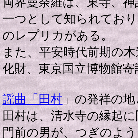
両界曼荼羅は、東寺、神
一つとして知られており
のレプリカがある。
また、平安時代前期の木
化財、東京国立博物館寄
謡曲「田村
」の発祥の地
田村は、清水寺の縁起に
門前の男が、つぎのよう