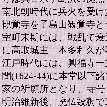
南北朝時代に兵火を受け
観覚寺を子島山観覚寺と
室町末期には、戦乱で衰退し
に高取城主 本多利久が
江戸時代には、興福寺一
間(1624-44)に本堂
家の祈願所となり、寺号
明治維新後、廃仏毀釈で