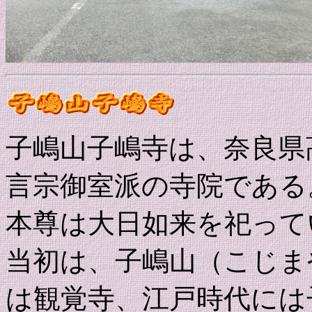
子嶋山子嶋寺は、奈良県
言宗御室派の寺院である
本尊は大日如来を祀って
当初は、子嶋山（こじま
は観覚寺、江戸時代には