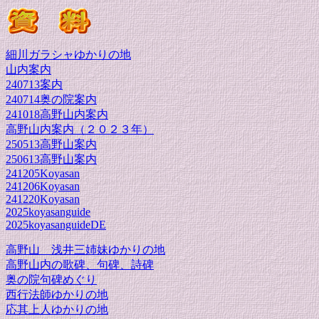
細川ガラシャゆかりの地
山内案内
240713案内
240714奥の院案内
241018高野山内案内
高野山内案内（２０２３年）
250513高野山案内
250613高野山案内
241205Koyasan
241206Koyasan
241220Koyasan
2025koyasanguide
2025koyasanguideDE
高野山 浅井三姉妹ゆかりの地
高野山内の歌碑、句碑、詩碑
奥の院句碑めぐり
西行法師ゆかりの地
応其上人ゆかりの地