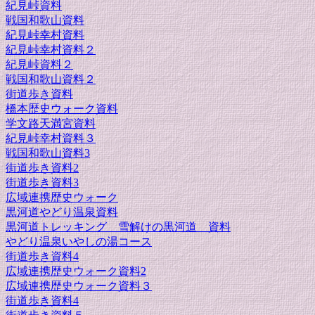
紀見峠資料
戦国和歌山資料
紀見峠幸村資料
紀見峠幸村資料２
紀見峠資料２
戦国和歌山資料２
街道歩き資料
橋本歴史ウォーク資料
学文路天満宮資料
紀見峠幸村資料３
戦国和歌山資料3
街道歩き資料2
街道歩き資料3
広域連携歴史ウォーク
黒河道やどり温泉資料
黒河道トレッキング 雪解けの黒河道 資料
やどり温泉いやしの湯コース
街道歩き資料4
広域連携歴史ウォーク資料2
広域連携歴史ウォーク資料３
街道歩き資料4