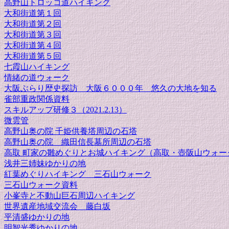
高野山トロッコ道ハイキング
大和街道第１回
大和街道第２回
大和街道第３回
大和街道第４回
大和街道第５回
七霞山ハイキング
情緒の道ウォーク
大阪ぶらり歴史探訪 大阪６０００年 悠久の大地を知る
雀部重政関係資料
スキルアップ研修３（2021.2.13）
微雲管
高野山奥の院 千姫供養塔周辺の石塔
高野山奥の院 織田信長墓所周辺の石塔
高取 町家の雛めぐりとお城ハイキング（高取・壺阪山ウォー
浅井三姉妹ゆかりの地
紅葉めぐりハイキング 三石山ウォーク
三石山ウォーク資料
小峯寺と不動山巨石周辺ハイキング
世界遺産地域交流会 藤白坂
平清盛ゆかりの地
明智光秀ゆかりの地