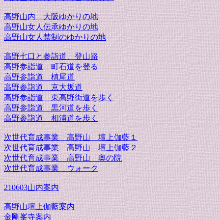
高野山内 大阪ゆかりの地
高野山女人伝承ゆかりの地
高野山女人禁制のゆかりの地
高野七口と参詣道、登山路
高野参詣道 町石道を登る
高野参詣道 槙尾道
高野参詣道 京大坂道
高野参詣道 東高野街道を歩く
高野参詣道 黒河道を歩く
高野参詣道 相浦道を歩く
次世代育成事業 高野山 壇上伽藍１
次世代育成事業 高野山 壇上伽藍２
次世代育成事業 高野山 奥の院
次世代育成事業 ウォーク
210603山内案内
高野山壇上伽藍案内
金剛峯寺案内