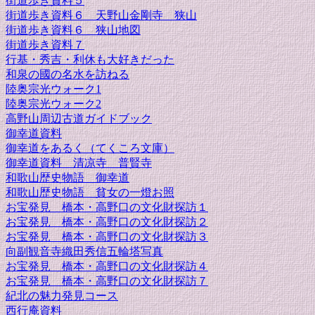
街道歩き資料５
街道歩き資料６ 天野山金剛寺 狭山
街道歩き資料６ 狭山地図
街道歩き資料７
行基・秀吉・利休も大好きだった
和泉の國の名水を訪ねる
陸奥宗光ウォーク1
陸奥宗光ウォーク2
高野山周辺古道ガイドブック
御幸道資料
御幸道をあるく（てくころ文庫）
御幸道資料 清凉寺 普賢寺
和歌山歴史物語 御幸道
和歌山歴史物語 貧女の一燈お照
お宝発見 橋本・高野口の文化財探訪１
お宝発見 橋本・高野口の文化財探訪２
お宝発見 橋本・高野口の文化財探訪３
向副観音寺織田秀信五輪塔写真
お宝発見 橋本・高野口の文化財探訪４
お宝発見 橋本・高野口の文化財探訪７
紀北の魅力発見コース
西行庵資料