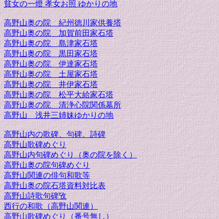
貧女の一燈 孝女お照 ゆかりの地
高野山奥の院 紀州徳川家供養塔
高野山奥の院 加賀前田家石塔
高野山奥の院 島津家石塔
高野山奥の院 黒田家石塔
高野山奥の院 伊達家石塔
高野山奥の院 土屋家石塔
高野山奥の院 井伊家石塔
高野山奥の院 松平大給家石塔
高野山奥の院 清浄心院関係墓所
高野山 浅井三姉妹ゆかりの地
高野山内の歌碑、句碑、詩碑
高野山歌碑めぐり
高野山内句碑めぐり（奥の院を除く）
高野山奥の院句碑めぐり
高野山関連の俳句和歌等
高野山奥の院石塔資料対比表
高野山詩歌句碑攷
西行の和歌（高野山関連）
高野山歌碑めぐり（番号無し）