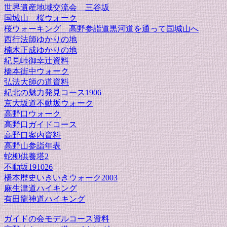
世界遺産地域交流会 三谷坂
国城山 桜ウォーク
桜ウォーキング 高野参詣道黒河道を通って国城山へ
西行法師ゆかりの地
楠木正成ゆかりの地
紀見峠御幸辻資料
橋本街中ウォーク
弘法大師の道資料
紀北の魅力発見コース1906
京大坂道不動坂ウォーク
高野口ウォーク
高野口ガイドコース
高野口案内資料
高野山参詣年表
蛇柳供養塔2
不動坂191026
橋本歴史いきいきウォーク2003
麻生津道ハイキング
有田龍神道ハイキング
ガイドの会モデルコース資料