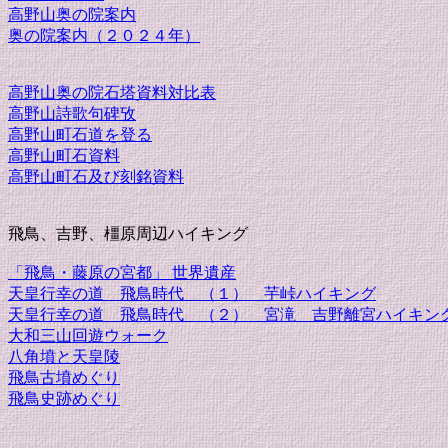
高野山奥の院案内
奥の院案内（２０２４年）
高野山奥の院石塔資料対比表
高野山詩歌句碑攷
高野山町石道を登る
高野山町石資料
高野山町石及び刻銘資料
飛鳥、吉野、橿原周辺ハイキング
「飛鳥・藤原の宮都」 世界遺産
天皇行幸の道 飛鳥時代 （１） 芋峠ハイキング
天皇行幸の道 飛鳥時代 （２） 宮滝 吉野離宮ハイキン
大和三山回遊ウォーク
八角墳と天皇陵
飛鳥古墳めぐり
飛鳥史跡めぐり